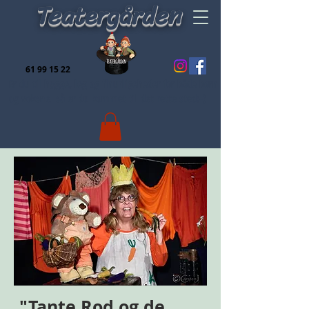
Teatergården
61 99 15 22
Er du til hygge, leg og finurligeheder for både børn
og voksne, så er du kommet til det rette sted:-)
"Tante Rod og de