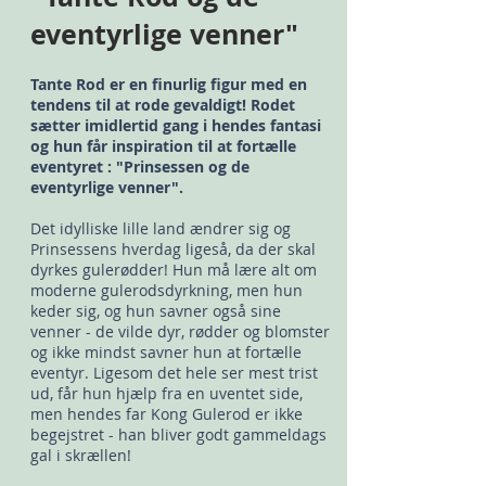
eventyrlige venner"
Tante Rod er en finurlig figur med en
tendens til at rode gevaldigt! Rodet
sætter imidlertid gang i hendes fantasi
og hun får inspiration til at fortælle
eventyret : "Prinsessen og de
eventyrlige venner".
Det idylliske lille land ændrer sig og
Prinsessens hverdag ligeså, da der skal
dyrkes gulerødder! Hun må lære alt om
moderne gulerodsdyrkning, men hun
keder sig,
og hun savner også sine
venner - de vilde dyr, rødder og blomster
og ikke mindst savner hun at fortælle
eventyr. Ligesom det hele ser mest trist
ud, får hun hjælp fra en uventet side,
men hendes far
Kong Gulerod er ikke
begejstret - han bliver godt gammeldags
gal i skrællen!