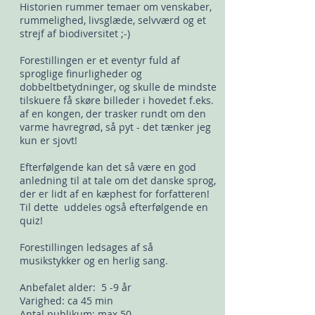
Historien rummer temaer om venskaber,
rummelighed, livsglæde, selvværd og et
strejf af biodiversitet ;-)
Forestillingen er et eventyr fuld af
sproglige finurligheder og
dobbeltbetydninger, og skulle de mindste
tilskuere få skøre billeder i hovedet f.eks.
af en kongen, der trasker rundt om den
varme havregrød, så pyt - det tænker jeg
kun er sjovt!
Efterfølgende kan det så være en god
anledning til at tale om det danske sprog,
der er lidt af en kæphest for forfatteren!
Til dette uddeles også efterfølgende en
quiz!
Forestillingen ledsages af så
musikstykker og en herlig sang.
Anbefalet alder: 5 -9 år
Varighed: ca 45 min
Antal publikum: max 50