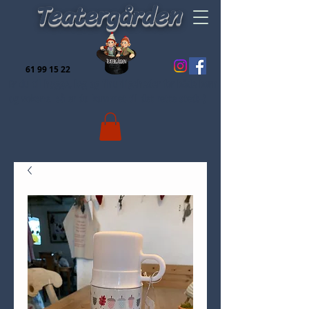
Teatergården
61 99 15 22
Er du til hygge, leg og finurligeheder for både børn
og voksne, så er du kommet til det rette sted:-)