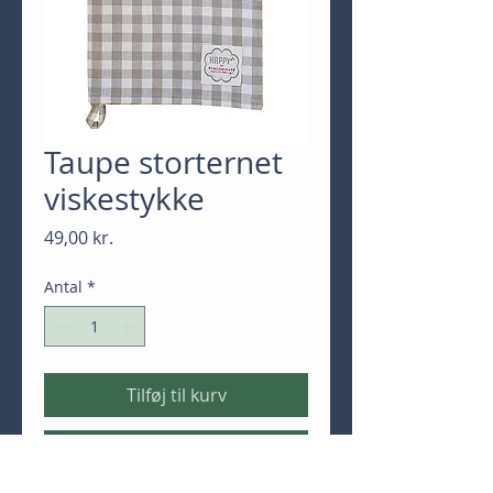
Taupe storternet
viskestykke
Pris
49,00 kr.
Antal
*
Tilføj til kurv
Køb nu