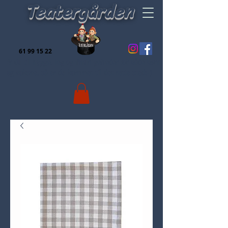
Teatergården
61 99 15 22
Er du til hygge, leg og finurligeheder for både børn
og voksne, så er du kommet til det rette sted:-)