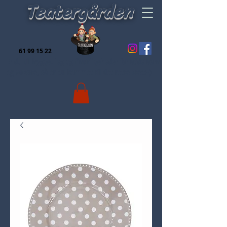
Teatergården
61 99 15 22
Er du til hygge, leg og finurligeheder for både børn
og voksne, så er du kommet til det rette sted:-)