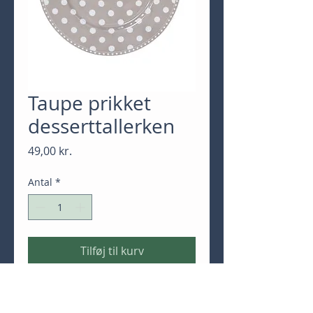
Taupe prikket
desserttallerken
Pris
49,00 kr.
Antal
*
Tilføj til kurv
Køb nu