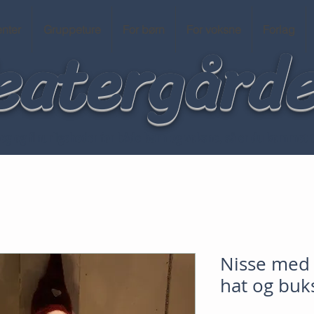
nter
eatergård
Gruppeture
For børn
For voksne
Forlag
 leg og finurligeheder for både børn og voksne, så er du kommet ti
Nisse med 
hat og buk