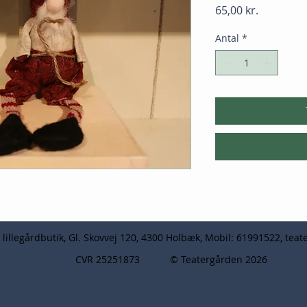
Pris
65,00 kr.
Antal
*
lillegårdbutik, Gl. Skovvej 120, 4300 Holbæk, Mobil: 61991522,
teat
CVR 25251873 © Teatergården 2026