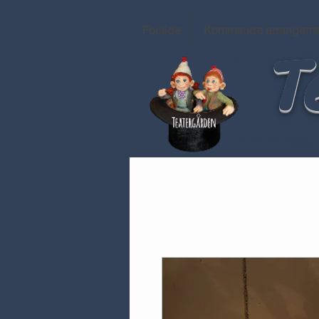
Forside
Kommende arrangeme
T
Er du til hygge,