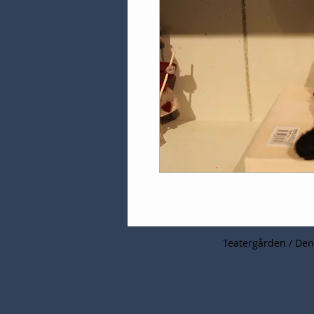
Teatergården / Den 