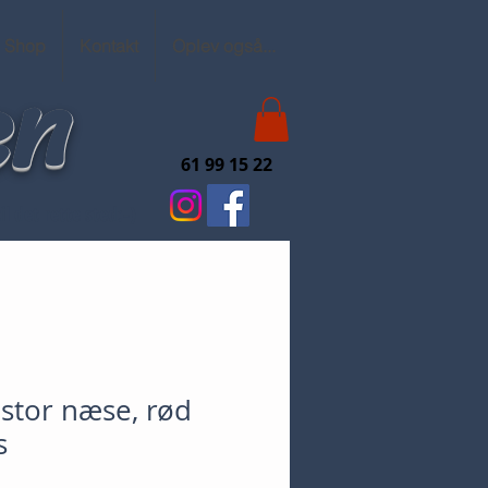
en
Shop
Kontakt
Oplev også...
61 99 15 22
l det rette sted:-)
stor næse, rød
s