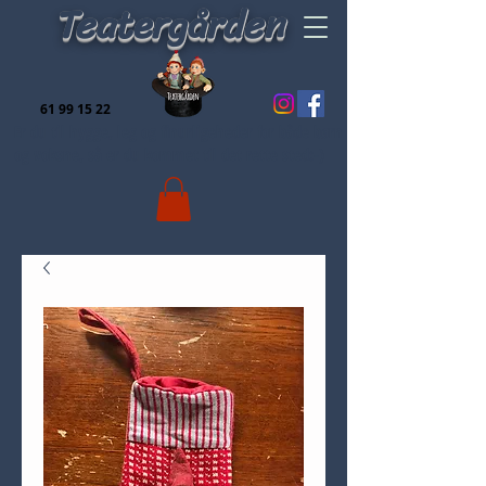
Teatergården
61 99 15 22
Er du til hygge, leg og finurligeheder for både børn
og voksne, så er du kommet til det rette sted:-)