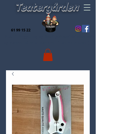
Teatergården
61 99 15 22
Er du til hygge, leg og finurligeheder for både børn
og voksne, så er du kommet til det rette sted:-)