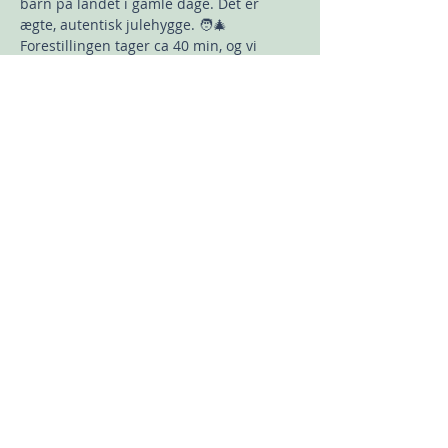
barn på landet i gamle dage. Det er 
ægte, autentisk julehygge. 🧑‍🎄
Forestillingen tager ca 40 min, og vi 
slutter med fælles dans om juletræet.🎶
🎄 
Med nissens dejlige julesang i ørerne, 
går vi efterfølgende ind i den hyggelige 
cafe, hvor der serveres hjemmebag og 
drikkevarer. Når maverne er fulde, finder 
jeg de unikke og skønne klippe/klistre 
juleark med Skidt og Pyt frem, og så er 
det bare i gang…
Vis mere
Del dette event