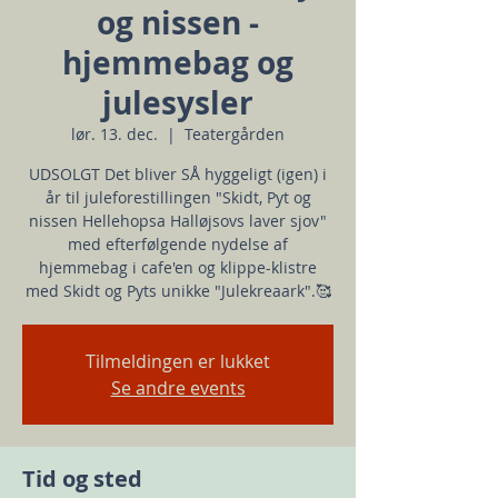
og nissen -
hjemmebag og
julesysler
lør. 13. dec.
  |  
Teatergården
UDSOLGT Det bliver SÅ hyggeligt (igen) i
år til juleforestillingen "Skidt, Pyt og
nissen Hellehopsa Halløjsovs laver sjov"
med efterfølgende nydelse af
hjemmebag i cafe'en og klippe-klistre
med Skidt og Pyts unikke "Julekreaark".🥰
Tilmeldingen er lukket
Se andre events
Tid og sted