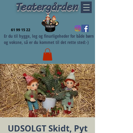
Teatergården
61 99 15 22
Er du til hygge, leg og finurligeheder for både børn
og voksne, så er du kommet til det rette sted:-)
UDSOLGT Skidt, Pyt