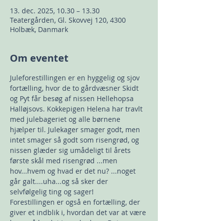
13. dec. 2025, 10.30 – 13.30
Teatergården, Gl. Skovvej 120, 4300
Holbæk, Danmark
Om eventet
Juleforestillingen er en hyggelig og sjov 
fortælling, hvor de to gårdvæsner Skidt 
og Pyt får besøg af nissen Hellehopsa 
Halløjsovs. Kokkepigen Helena har travlt 
med julebageriet og alle børnene 
hjælper til. Julekager smager godt, men 
intet smager så godt som risengrød, og 
nissen glæder sig umådeligt til årets 
første skål med risengrød ...men 
hov...hvem og hvad er det nu? ...noget 
går galt....uha...og så sker der 
selvfølgelig ting og sager! 
Forestillingen er også en fortælling, der 
giver et indblik i, hvordan det var at være 