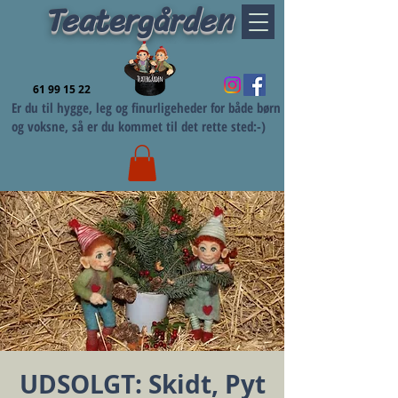
Teatergården
61 99 15 22
Er du til hygge, leg og finurligeheder for både børn
og voksne, så er du kommet til det rette sted:-)
UDSOLGT: Skidt, Pyt