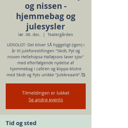
og nissen -
hjemmebag og
julesysler
lør. 06. dec.
  |  
Teatergården
UDSOLGT: Det bliver SÅ hyggeligt (igen) i
år til juleforestillingen "Skidt, Pyt og
nissen Hellehopsa Halløjsovs laver sjov"
med efterfølgende nydelse af
hjemmebag i cafe'en og klippe-klistre
med Skidt og Pyts unikke "Julekreaark".🥰
Tilmeldingen er lukket
Se andre events
Tid og sted