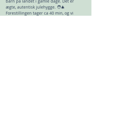
barn på landet i gamle dage. Det er 
ægte, autentisk julehygge. 🧑‍🎄
Forestillingen tager ca 40 min, og vi 
slutter med fælles dans om juletræet.🎶
🎄 
Med nissens dejlige julesang i ørerne, 
går vi efterfølgende ind i den hyggelige 
cafe, hvor der serveres hjemmebag og 
drikkevarer. Når maverne er fulde, finder 
jeg de unikke og skønne klippe/klistre 
juleark med Skidt og Pyt frem, og så er 
det bare i gang…
Vis mere
Del dette event