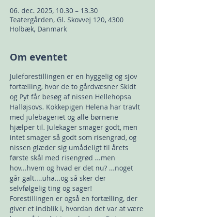
06. dec. 2025, 10.30 – 13.30
Teatergården, Gl. Skovvej 120, 4300
Holbæk, Danmark
Om eventet
Juleforestillingen er en hyggelig og sjov 
fortælling, hvor de to gårdvæsner Skidt 
og Pyt får besøg af nissen Hellehopsa 
Halløjsovs. Kokkepigen Helena har travlt 
med julebageriet og alle børnene 
hjælper til. Julekager smager godt, men 
intet smager så godt som risengrød, og 
nissen glæder sig umådeligt til årets 
første skål med risengrød ...men 
hov...hvem og hvad er det nu? ...noget 
går galt....uha...og så sker der 
selvfølgelig ting og sager! 
Forestillingen er også en fortælling, der 
giver et indblik i, hvordan det var at være 