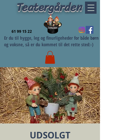
Teatergården
61 99 15 22
Er du til hygge, leg og finurligeheder for både børn
og voksne, så er du kommet til det rette sted:-)
UDSOLGT