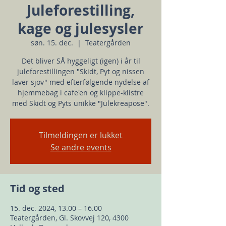
Juleforestilling,
kage og julesysler
søn. 15. dec.
  |  
Teatergården
Det bliver SÅ hyggeligt (igen) i år til
juleforestillingen "Skidt, Pyt og nissen
laver sjov" med efterfølgende nydelse af
hjemmebag i cafe'en og klippe-klistre
med Skidt og Pyts unikke "Julekreapose".
Tilmeldingen er lukket
Se andre events
Tid og sted
15. dec. 2024, 13.00 – 16.00
Teatergården, Gl. Skovvej 120, 4300