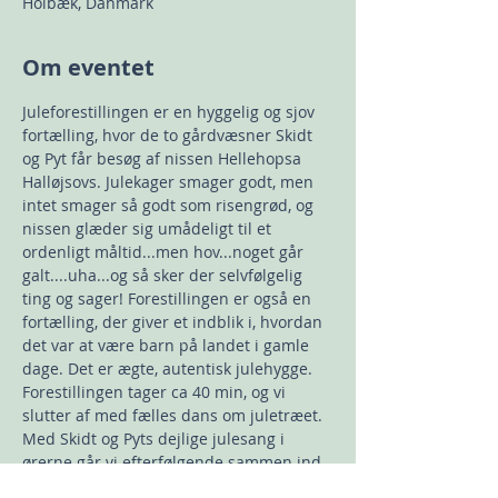
Holbæk, Danmark
Om eventet
Juleforestillingen er en hyggelig og sjov 
fortælling, hvor de to gårdvæsner Skidt 
og Pyt får besøg af nissen Hellehopsa 
Halløjsovs. Julekager smager godt, men 
intet smager så godt som risengrød, og 
nissen glæder sig umådeligt til et 
ordenligt måltid...men hov...noget går 
galt....uha...og så sker der selvfølgelig 
ting og sager! Forestillingen er også en 
fortælling, der giver et indblik i, hvordan 
det var at være barn på landet i gamle 
dage. Det er ægte, autentisk julehygge.
Forestillingen tager ca 40 min, og vi 
slutter af med fælles dans om juletræet. 
Med Skidt og Pyts dejlige julesang i 
ørerne går vi efterfølgende sammen ind 
i den hyggelige cafe, hvor der serveres 