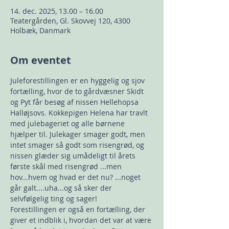
14. dec. 2025, 13.00 – 16.00
Teatergården, Gl. Skovvej 120, 4300
Holbæk, Danmark
Om eventet
Juleforestillingen er en hyggelig og sjov 
fortælling, hvor de to gårdvæsner Skidt 
og Pyt får besøg af nissen Hellehopsa 
Halløjsovs. Kokkepigen Helena har travlt 
med julebageriet og alle børnene 
hjælper til. Julekager smager godt, men 
intet smager så godt som risengrød, og 
nissen glæder sig umådeligt til årets 
første skål med risengrød ...men 
hov...hvem og hvad er det nu? ...noget 
går galt....uha...og så sker der 
selvfølgelig ting og sager! 
Forestillingen er også en fortælling, der 
giver et indblik i, hvordan det var at være 