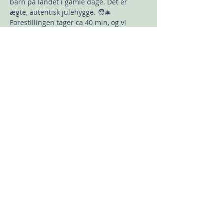
barn på landet i gamle dage. Det er 
ægte, autentisk julehygge. 🧑‍🎄
Forestillingen tager ca 40 min, og vi 
slutter med fælles dans om juletræet.🎶
🎄 
Med nissens dejlige julesang i ørerne, 
går vi efterfølgende ind i den hyggelige 
cafe, hvor der serveres hjemmebag og 
drikkevarer. Når maverne er fulde, finder 
jeg de unikke og skønne klippe/klistre 
juleark med Skidt og Pyt frem, og så er 
det bare i gang…
Vis mere
Del dette event