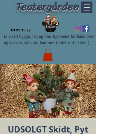
Teatergården
61 99 15 22
Er du til hygge, leg og finurligeheder for både børn
og voksne, så er du kommet til det rette sted:-)
UDSOLGT Skidt, Pyt