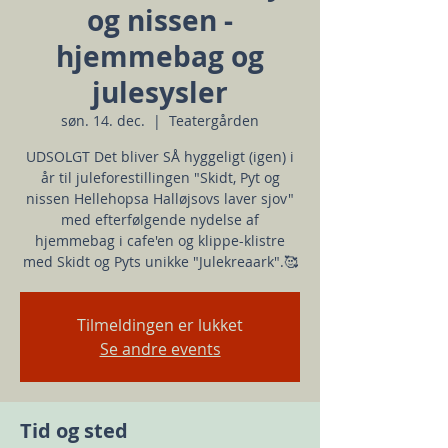
og nissen -
hjemmebag og
julesysler
søn. 14. dec.
  |  
Teatergården
UDSOLGT Det bliver SÅ hyggeligt (igen) i
år til juleforestillingen "Skidt, Pyt og
nissen Hellehopsa Halløjsovs laver sjov"
med efterfølgende nydelse af
hjemmebag i cafe'en og klippe-klistre
med Skidt og Pyts unikke "Julekreaark".🥰
Tilmeldingen er lukket
Se andre events
Tid og sted