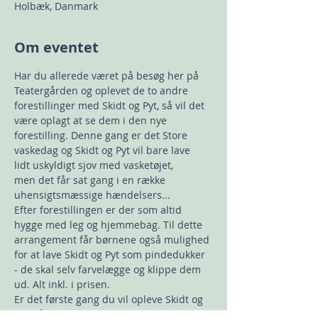
Holbæk, Danmark
Om eventet
Har du allerede været på besøg her på 
Teatergården og oplevet de to andre 
forestillinger med Skidt og Pyt, så vil det 
være oplagt at se dem i den nye 
forestilling. Denne gang er det Store 
vaskedag og Skidt og Pyt vil bare lave 
lidt uskyldigt sjov med vasketøjet, 
men det får sat gang i en række 
uhensigtsmæssige hændelsers...
Efter forestillingen er der som altid 
hygge med leg og hjemmebag. Til dette 
arrangement får børnene også mulighed 
for at lave Skidt og Pyt som pindedukker 
- de skal selv farvelægge og klippe dem 
ud. Alt inkl. i prisen.
Er det første gang du vil opleve Skidt og 
Pyt, så er det godt at vide forestillingerne 