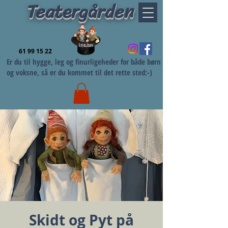
Teatergården
61 99 15 22
Er du til hygge, leg og finurligeheder for både børn
og voksne, så er du kommet til det rette sted:-)
Skidt og Pyt på