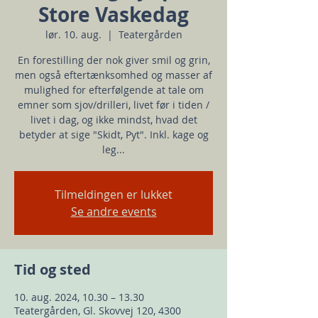
Store Vaskedag
lør. 10. aug.
  |  
Teatergården
En forestilling der nok giver smil og grin,
men også eftertænksomhed og masser af
mulighed for efterfølgende at tale om
emner som sjov/drilleri, livet før i tiden /
livet i dag, og ikke mindst, hvad det
betyder at sige "Skidt, Pyt". Inkl. kage og
leg...
Tilmeldingen er lukket
Se andre events
Tid og sted
10. aug. 2024, 10.30 – 13.30
Teatergården, Gl. Skovvej 120, 4300