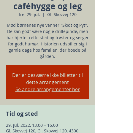
caféhygge og leg
fre. 29. jul.
  |  
Gl. Skovvej 120
Mød børnenes nye venner "Skidt og Pyt".
De kan godt være nogle drillepinde, men
har hjertet rette sted og trøster og sørger
for godt humør. Historien udspiller sig i
gamle dage hos familien, der boede på
gården.
Der er desværre ikke billetter til
dette arrangement
Se andre arrangementer her
Tid og sted
29. jul. 2022, 13.00 – 16.00
Gl. Skovvej 120, Gl. Skovvej 120, 4300