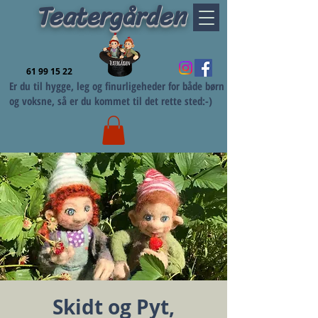
Teatergården
61 99 15 22
Er du til hygge, leg og finurligeheder for både børn
og voksne, så er du kommet til det rette sted:-)
Skidt og Pyt,