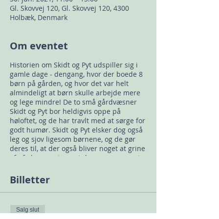
Gl. Skovvej 120, Gl. Skovvej 120, 4300
Holbæk, Denmark
Om eventet
Historien om Skidt og Pyt udspiller sig i
gamle dage - dengang, hvor der boede 8
børn på gården, og hvor det var helt
almindeligt at børn skulle arbejde mere
og lege mindre! De to små gårdvæsner
Skidt og Pyt bor heldigvis oppe på
høloftet, og de har travlt med at sørge for
godt humør. Skidt og Pyt elsker dog også
leg og sjov ligesom børnene, og de gør
deres til, at der også bliver noget at grine
af - f.eks. noget om et das, en mus og et
par frække drenge ..og så vil jeg ikke
afsløre mere;-)
Billetter
Tematisk kommer forestillingen ind på
venskaber, drillerier og tilgivelse, samt
Salg slut
det at lytte, mærke efter og sige ”Skidt