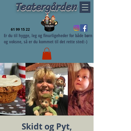
Teatergården
61 99 15 22
Er du til hygge, leg og finurligeheder for både børn
og voksne, så er du kommet til det rette sted:-)
Skidt og Pyt,