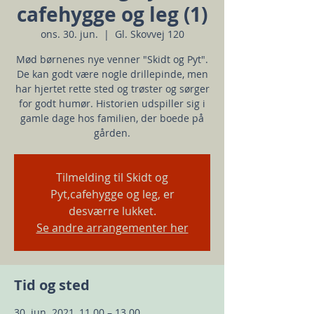
cafehygge og leg (1)
ons. 30. jun.
  |  
Gl. Skovvej 120
Mød børnenes nye venner "Skidt og Pyt".
De kan godt være nogle drillepinde, men
har hjertet rette sted og trøster og sørger
for godt humør. Historien udspiller sig i
gamle dage hos familien, der boede på
gården.
Tilmelding til Skidt og
Pyt,cafehygge og leg, er
desværre lukket.
Se andre arrangementer her
Tid og sted
30. jun. 2021, 11.00 – 13.00