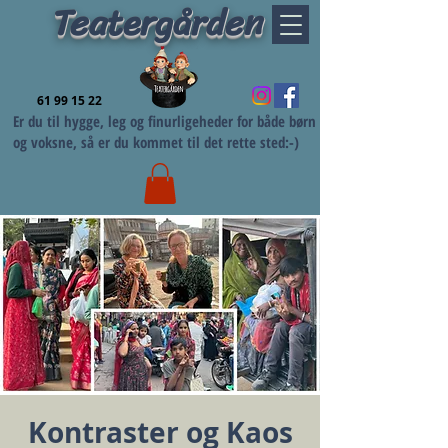
Teatergården
61 99 15 22
Er du til hygge, leg og finurligeheder for både børn
og voksne, så er du kommet til det rette sted:-)
Kontraster og Kaos