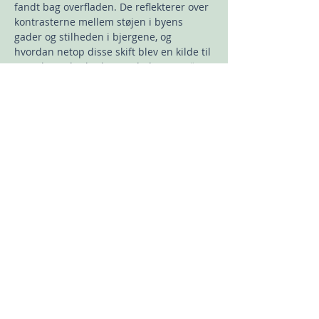
fandt bag overfladen. De reflekterer over 
kontrasterne mellem støjen i byens 
gader og stilheden i bjergene, og 
hvordan netop disse skift blev en kilde til 
ny indsigt i livskvalitet og balance.🧘🌄
Rejsen førte dem til Art Junction 
Residency, hvor de tilbragte en måned 
for at udfolde sig kunstnerisk – og det 
blev en oplevelse, der forandrede både 
deres kunst og deres måde at se verden 
på.🎨🖌️
Foredraget ledsages af udvalgte…
Vis mere
Del dette event