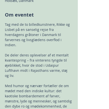
Holbæk, Danmark
Om eventet
Tag med de to billedkunstnere, Rikke og 
Lisbet på en sanselig rejse fra 
hverdagens gråtoner i Danmark til 
farvernes og livsglædens overflod i 
Indien.
De deler deres oplevelser af et mentalt 
kvantespring – fra vinterens tyngde til 
øjeblikket, hvor de stod i Udaipur 
Lufthavn midt i Rajasthans varme, støj 
og liv.
Med humor og nærvær fortæller de om 
mødet med den indiske kultur: det 
kaotiske bombardement af farver, 
mønstre, lyde og mennesker, og samtidig 
den dybe ro og imødekommenhed, de 