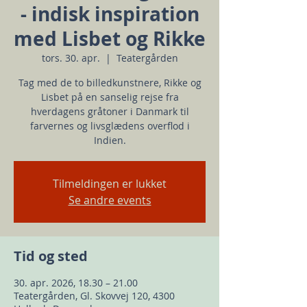
- indisk inspiration
med Lisbet og Rikke
tors. 30. apr.
  |  
Teatergården
Tag med de to billedkunstnere, Rikke og
Lisbet på en sanselig rejse fra
hverdagens gråtoner i Danmark til
farvernes og livsglædens overflod i
Indien.
Tilmeldingen er lukket
Se andre events
Tid og sted
30. apr. 2026, 18.30 – 21.00
Teatergården, Gl. Skovvej 120, 4300