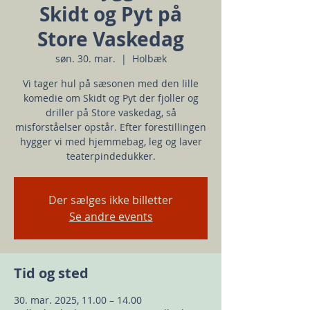
Skidt og Pyt på
Store Vaskedag
søn. 30. mar.
  |  
Holbæk
Vi tager hul på sæsonen med den lille
komedie om Skidt og Pyt der fjoller og
driller på Store vaskedag, så
misforståelser opstår. Efter forestillingen
hygger vi med hjemmebag, leg og laver
teaterpindedukker.
Der sælges ikke billetter
Se andre events
Tid og sted
30. mar. 2025, 11.00 – 14.00