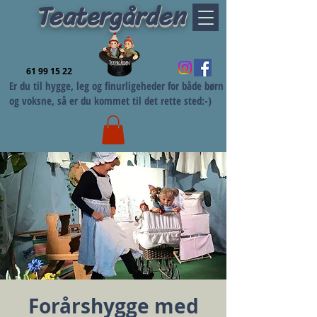
Teatergården
61 99 15 22
Er du til hygge, leg og finurligeheder for både børn
og voksne, så er du kommet til det rette sted:-)
Forårshygge med