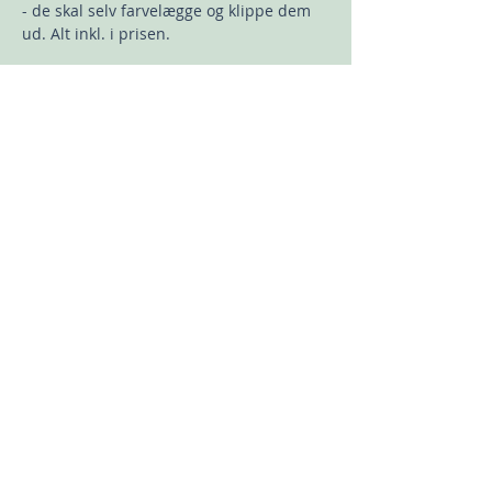
- de skal selv farvelægge og klippe dem 
ud. Alt inkl. i prisen.
Er det første gang du vil opleve Skidt og 
Pyt, så er det godt at vide, at de 
forskellige forestillinger er som en serie, 
man kan opleve i vilkårlig rækkefølge - i 
løbet af året kan du opleve alle tre 
forestillinger og nyde genkendelsen af 
persongalleriet.
"Skidt og Pyt…
Vis mere
Del dette event