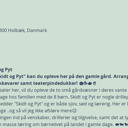
 4300 Holbæk, Danmark
og Pyt
Skidt og Pyt" kan du opleve her på den gamle gård. Arrang
kkevarer samt teaterpindedukker! 🧁☕🫖🥤
ater her, vil du opleve de to små gårdvæsner i deres vante 
dage hos familien med de 8 børn. Skidt og Pyt er nogle drille
 hedder "Skidt og Pyt" og er både sjov, sød og lærerig. Her e
e ..og så vil jeg ikke afsløre mere😉
ngen ind på venskaber, drillerier og tilgivelse, samt det at l
 en masse læring om børnelivet på landet i gamle dage. 🐖🐄