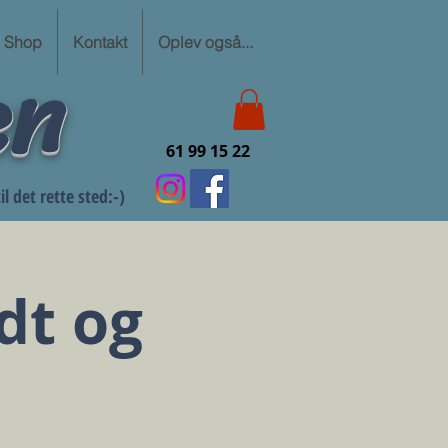
en
Shop
Kontakt
Oplev også...
61 99 15 22
l det rette sted:-)
dt og