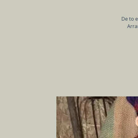
De to e
Arra