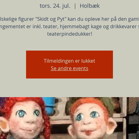
tors. 24. jul.
  |  
Holbæk
lskelige figurer "Skidt og Pyt" kan du opleve her på den gam
ngementet er inkl. teater, hjemmebagt kage og drikkevarer
teaterpindedukker!
Tilmeldingen er lukket
Se andre events