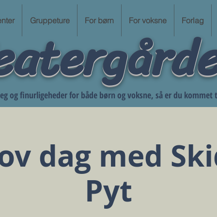
nter
eatergård
Gruppeture
For børn
For voksne
Forlag
 leg og finurligeheder for både børn og voksne, så er du kommet ti
jov dag med Ski
Pyt