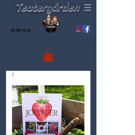
Teatergården
61 99 15 22
Er du til hygge, leg og finurligeheder for både børn
og voksne, så er du kommet til det rette sted:-)