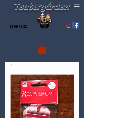
Teatergården
61 99 15 22
Er du til hygge, leg og finurligeheder for både børn
og voksne, så er du kommet til det rette sted:-)