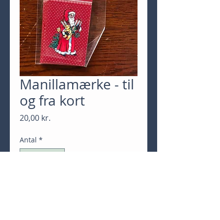
Manillamærke - til
og fra kort
Pris
20,00 kr.
Antal
*
Tilføj til kurv
Køb nu