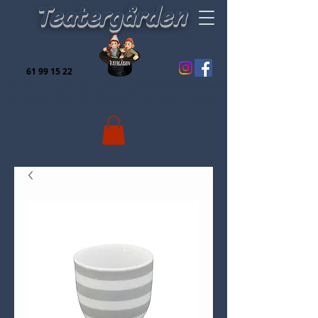
Teatergården
61 99 15 22
Er du til hygge, leg og finurligeheder for både børn
og voksne, så er du kommet til det rette sted:-)