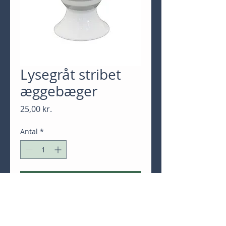
Lysegråt stribet
æggebæger
Pris
25,00 kr.
Antal
*
Tilføj til kurv
Køb nu