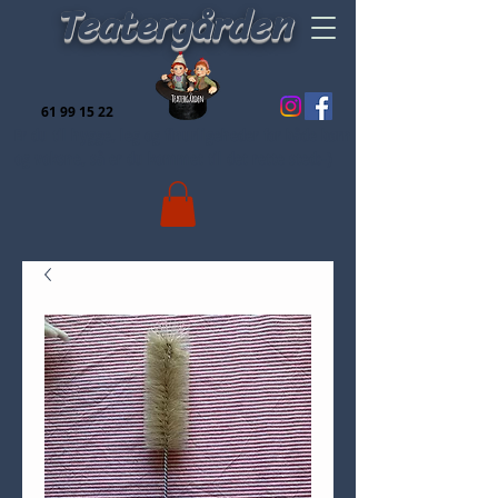
Teatergården
61 99 15 22
Er du til hygge, leg og finurligeheder for både børn
og voksne, så er du kommet til det rette sted:-)