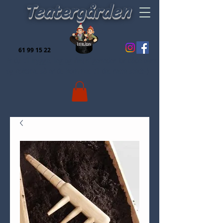
Teatergården
61 99 15 22
Er du til hygge, leg og finurligeheder for både børn
og voksne, så er du kommet til det rette sted:-)