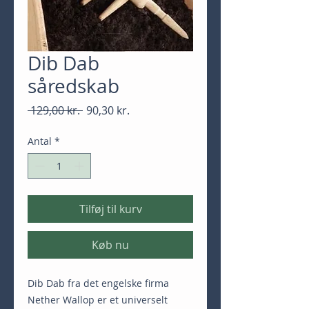
Dib Dab
såredskab
Regulær
Salgspris
 129,00 kr. 
90,30 kr.
pris
Antal
*
Tilføj til kurv
Køb nu
Dib Dab fra det engelske firma 
Nether Wallop er et universelt 