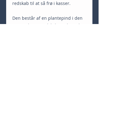
redskab til at så frø i kasser.
Den består af en plantepind i den 
ene ende og en dybdemarkør i den 
anden samt 3 pinde til at lave 
sårækker.
Udført i smuk udbehandlet FSC 
egetræ.
Længde 39 cm 
Bredde 12 cm
Teatergården / Den lillegårdbutik, Gl. Skovvej 120,
4300 Holbæk, Mobil:
61991522
,
teatergaarden@gmail.com
CVR
25251873
© Teatergården 2026