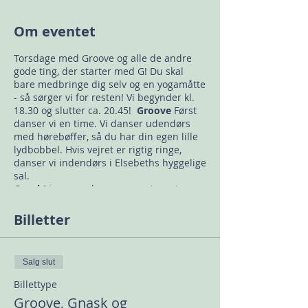
Om eventet
Torsdage med Groove og alle de andre
gode ting, der starter med G! Du skal
bare medbringe dig selv og en yogamåtte
- så sørger vi for resten! Vi begynder kl.
18.30 og slutter ca. 20.45!
Groove
Først
danser vi en time. Vi danser udendørs
med hørebøffer, så du har din egen lille
lydbobbel. Hvis vejret er rigtig ringe,
danser vi indendørs i Elsebeths hyggelige
sal.
Gnask!
I pausen hygger og spiser vi
dejlige, hjemmebagte (
G
ulerods-) boller
med hjemmelavet syltetøj, og drikker en
Billetter
kop te eller kaffe (jo, vi har den også
koffeinfri!).
Godnat-Yoga
Vi slutter af med en halv
Salg slut
time af den blødeste yoga, så du kommer
helt ned i gear, før du kører hjem med
Billettype
den bedste følelse i kroppen
Groove, Gnask og
Tidligere deltagere har sagt: