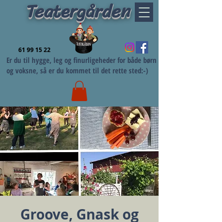
Teatergården
61 99 15 22
Er du til hygge, leg og finurligeheder for både børn
og voksne, så er du kommet til det rette sted:-)
Groove, Gnask og